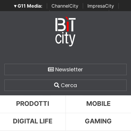
▾ G11 Media:
|
ChannelCity
|
ImpresaCity
|
SecurityOpenLab
|
Italian Channel Awards
|
Italian
Project Awards
|
Italian Security Awards
|
...
Newsletter
Cerca
PRODOTTI
MOBILE
DIGITAL LIFE
GAMING