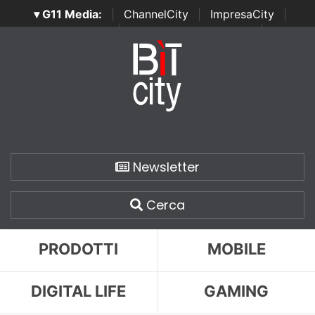
▾ G11 Media:
|
ChannelCity
|
ImpresaCity
|
SecurityOpenLab
|
Italian Channel Awards
|
Italian
Project Awards
|
Italian Security Awards
|
...
Newsletter
Cerca
PRODOTTI
MOBILE
DIGITAL LIFE
GAMING