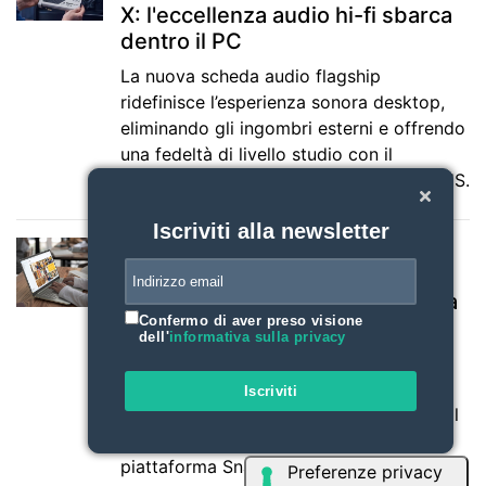
X: l'eccellenza audio hi-fi sbarca
dentro il PC
La nuova scheda audio flagship
ridefinisce l’esperienza sonora desktop,
eliminando gli ingombri esterni e offrendo
una fedeltà di livello studio con il
supporto dell’ecosistema Creative NEXUS.
Iscriviti alla newsletter
05/06/2026
Acer espande il portfolio con i
nuovi laptop basati su tecnologia
Confermo di aver preso visione
Snapdragon
dell'
informativa sulla privacy
L’azienda presenta lo Swift Spin 14 AI,
convertibile premium con processori
Iscriviti
Snapdragon X2 Series, e l'Aspire Go 15, il
primo laptop sul mercato con la nuova
piattaforma Snapdragon C.