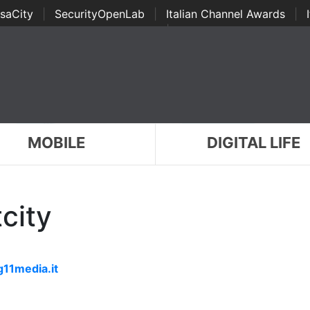
saCity
|
SecurityOpenLab
|
Italian Channel Awards
|
Awards
|
...
MOBILE
DIGITAL LIFE
tcity
g11media.it