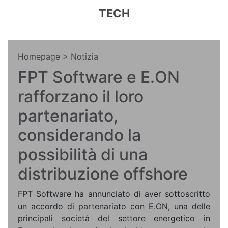
TECH
Homepage
> Notizia
FPT Software e E.ON
rafforzano il loro
partenariato,
considerando la
possibilità di una
distribuzione offshore
FPT Software ha annunciato di aver sottoscritto
un accordo di partenariato con E.ON, una delle
principali società del settore energetico in