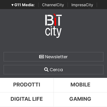
▾ G11 Media:
|
ChannelCity
|
ImpresaCity
|
SecurityOpenLab
|
Italian Channel Awards
|
Italian
Project Awards
|
Italian Security Awards
|
...
Newsletter
Cerca
PRODOTTI
MOBILE
DIGITAL LIFE
GAMING