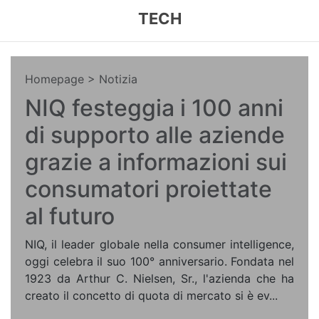
TECH
Homepage
> Notizia
NIQ festeggia i 100 anni
di supporto alle aziende
grazie a informazioni sui
consumatori proiettate
al futuro
NIQ, il leader globale nella consumer intelligence,
oggi celebra il suo 100° anniversario. Fondata nel
1923 da Arthur C. Nielsen, Sr., l'azienda che ha
creato il concetto di quota di mercato si è ev...