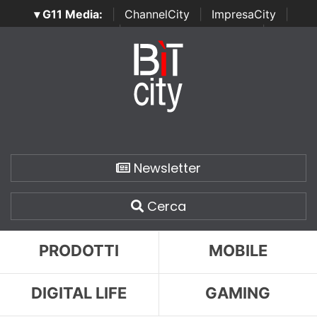
▾ G11 Media:
|
ChannelCity
|
ImpresaCity
|
SecurityOpenLab
|
Italian Channel Awards
|
Italian
Project Awards
|
Italian Security Awards
|
...
Newsletter
Cerca
PRODOTTI
MOBILE
DIGITAL LIFE
GAMING