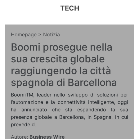
TECH
Homepage
> Notizia
Boomi prosegue nella
sua crescita globale
raggiungendo la città
spagnola di Barcellona
BoomiTM, leader nello sviluppo di soluzioni per
l’automazione e la connettività intelligente, oggi
ha annunciato che sta espandendo la sua
presenza globale a Barcellona, in Spagna, in cui
prevede d...
Autore:
Business Wire