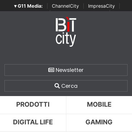
▾ G11 Media:
|
ChannelCity
|
ImpresaCity
|
SecurityOpenLab
|
Italian Channel Awards
|
Italian
Project Awards
|
Italian Security Awards
|
...
Newsletter
Cerca
PRODOTTI
MOBILE
DIGITAL LIFE
GAMING