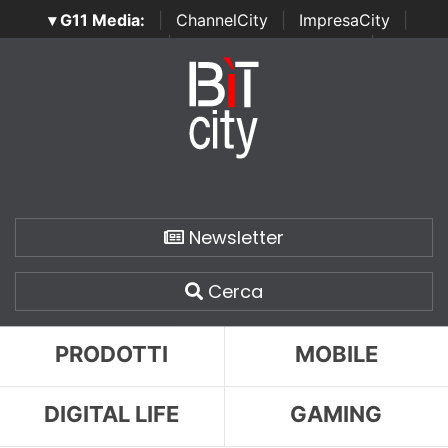
▾ G11 Media:
|
ChannelCity
|
ImpresaCity
|
SecurityOpenLab
|
Italian Channel Awards
|
Italian
Project Awards
|
Italian Security Awards
|
...
Newsletter
Cerca
PRODOTTI
MOBILE
DIGITAL LIFE
GAMING