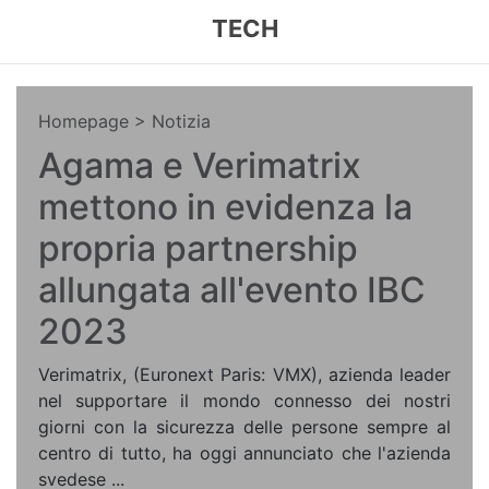
TECH
Homepage
> Notizia
Agama e Verimatrix
mettono in evidenza la
propria partnership
allungata all'evento IBC
2023
Verimatrix, (Euronext Paris: VMX), azienda leader
nel supportare il mondo connesso dei nostri
giorni con la sicurezza delle persone sempre al
centro di tutto, ha oggi annunciato che l'azienda
svedese ...