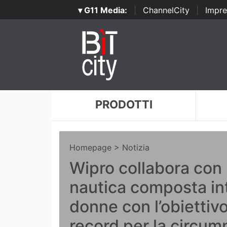
▾ G11 Media:
|
ChannelCity
|
Impre
PRODOTTI
Homepage
> Notizia
Wipro collabora con
nautica composta i
donne con l’obiettivo 
record per la circu