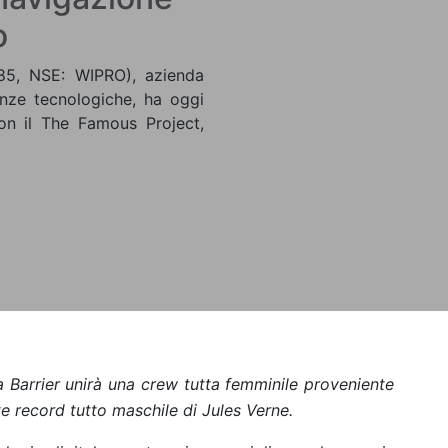
o
85, NSE: WIPRO), azienda
enze tecnologiche, ha oggi
on il The Famous Project,
ia Barrier unirà una crew tutta femminile proveniente
e record tutto maschile di Jules Verne.