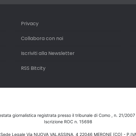
Privacy
Collabora con noi
Iscriviti alla Newsletter
RSS Bitcity
testata giornalistica registrata presso il tribunale di Como , n. 21/200
Iscrizione ROC n. 15698
- Sede Legale Via NUOVA VALASSINA, 4 22046 MERONE (CO) - P.I