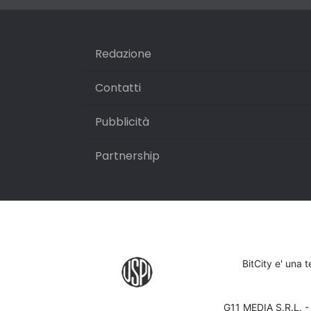
Redazione
Contatti
Pubblicità
Partnership
BitCity e' una 
G11 MEDIA S.R.L. 