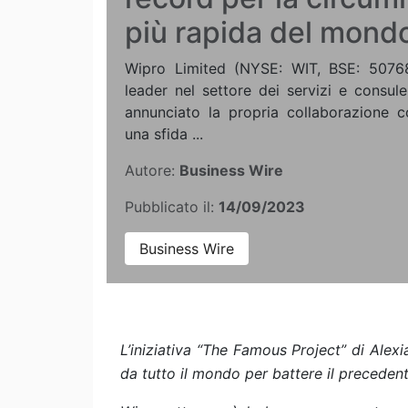
più rapida del mond
Wipro Limited (NYSE: WIT, BSE: 5076
leader nel settore dei servizi e consul
annunciato la propria collaborazione c
una sfida ...
Autore:
Business Wire
Pubblicato il:
14/09/2023
Business Wire
L’iniziativa “The Famous Project” di Alex
da tutto il mondo per battere il precedent