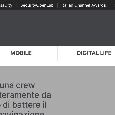
saCity
|
SecurityOpenLab
|
Italian Channel Awards
|
Awards
|
...
MOBILE
DIGITAL LIFE
 una crew
nteramente da
di battere il
mnavigazione