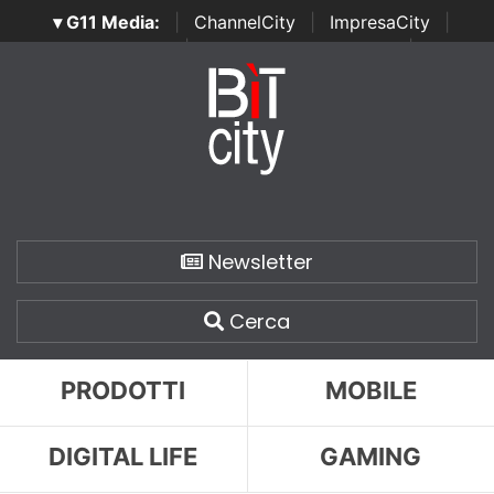
▾ G11 Media:
|
ChannelCity
|
ImpresaCity
|
SecurityOpenLab
|
Italian Channel Awards
|
Italian
Project Awards
|
Italian Security Awards
|
...
Newsletter
Cerca
PRODOTTI
MOBILE
DIGITAL LIFE
GAMING