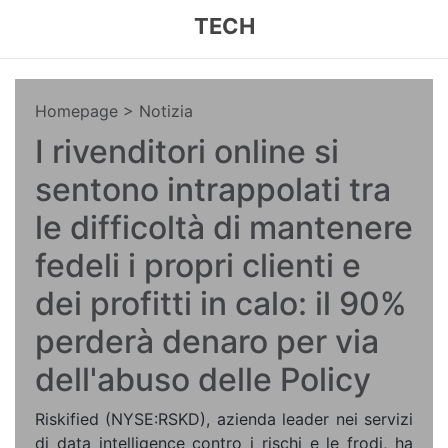
TECH
Homepage
> Notizia
I rivenditori online si
sentono intrappolati tra
le difficoltà di mantenere
fedeli i propri clienti e
dei profitti in calo: il 90%
perderà denaro per via
dell'abuso delle Policy
Riskified (NYSE:RSKD), azienda leader nei servizi
di data intelligence contro i rischi e le frodi, ha