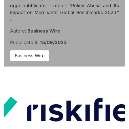
oggi pubblicato il report “Policy Abuse and Its
Impact on Merchants: Global Benchmarks 2023,”
...
Autore:
Business Wire
Pubblicato il:
15/09/2023
Business Wire