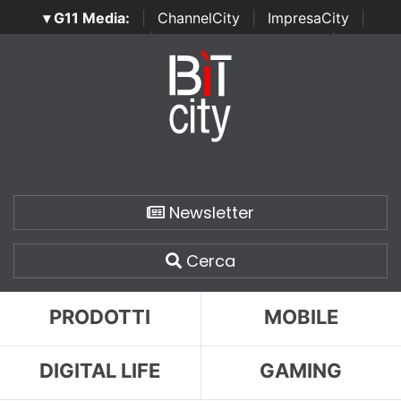
▾ G11 Media:
|
ChannelCity
|
ImpresaCity
|
SecurityOpenLab
|
Italian Channel Awards
|
Italian
Project Awards
|
Italian Security Awards
|
...
Newsletter
Cerca
PRODOTTI
MOBILE
DIGITAL LIFE
GAMING