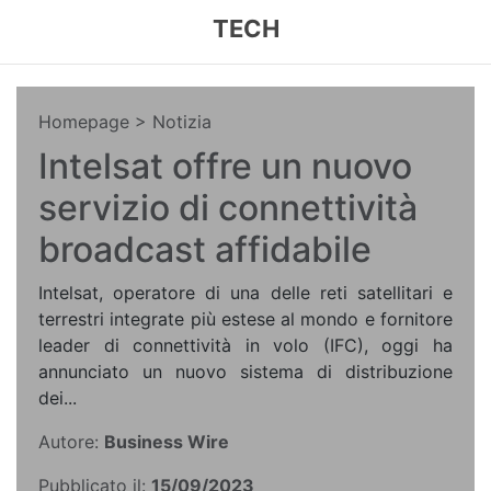
TECH
Homepage
> Notizia
Intelsat offre un nuovo
servizio di connettività
broadcast affidabile
Intelsat, operatore di una delle reti satellitari e
terrestri integrate più estese al mondo e fornitore
leader di connettività in volo (IFC), oggi ha
annunciato un nuovo sistema di distribuzione
dei...
Autore:
Business Wire
Pubblicato il:
15/09/2023