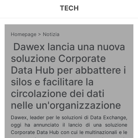
TECH
Homepage
> Notizia
Dawex lancia una nuova
soluzione Corporate
Data Hub per abbattere i
silos e facilitare la
circolazione dei dati
nelle un'organizzazione
Dawex, leader per le soluzioni di Data Exchange,
oggi ha annunciato il lancio di una soluzione
Corporate Data Hub con cui le multinazionali e le