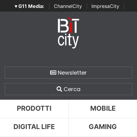
▾ G11 Media:
|
ChannelCity
|
ImpresaCity
|
SecurityOpenLab
|
Italian Channel Awards
|
Italian
Project Awards
|
Italian Security Awards
|
...
Newsletter
Cerca
PRODOTTI
MOBILE
DIGITAL LIFE
GAMING