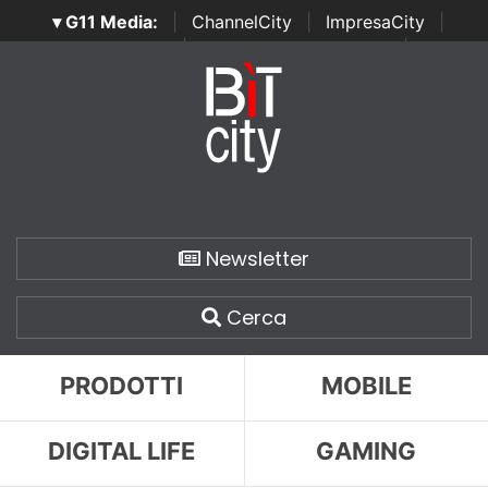
▾ G11 Media:
|
ChannelCity
|
ImpresaCity
|
SecurityOpenLab
|
Italian Channel Awards
|
Italian
Project Awards
|
Italian Security Awards
|
...
Newsletter
Cerca
PRODOTTI
MOBILE
DIGITAL LIFE
GAMING