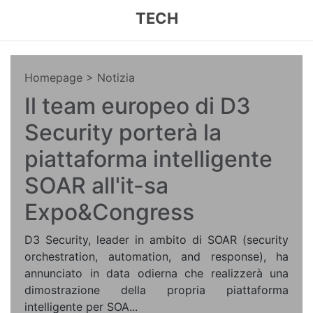
TECH
Homepage
> Notizia
Il team europeo di D3
Security porterà la
piattaforma intelligente
SOAR all'it-sa
Expo&Congress
D3 Security, leader in ambito di SOAR (security
orchestration, automation, and response), ha
annunciato in data odierna che realizzerà una
dimostrazione della propria piattaforma
intelligente per SOA...