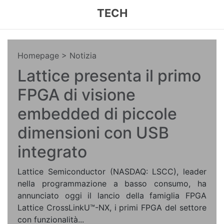
TECH
Homepage
> Notizia
Lattice presenta il primo
FPGA di visione
embedded di piccole
dimensioni con USB
integrato
Lattice Semiconductor (NASDAQ: LSCC), leader
nella programmazione a basso consumo, ha
annunciato oggi il lancio della famiglia FPGA
Lattice CrossLinkU™-NX, i primi FPGA del settore
con funzionalità...