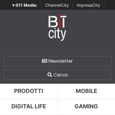
▾ G11 Media:
|
ChannelCity
|
ImpresaCity
|
SecurityOpenLab
|
Italian Channel Awards
|
Italian
Project Awards
|
Italian Security Awards
|
...
Newsletter
Cerca
PRODOTTI
MOBILE
DIGITAL LIFE
GAMING