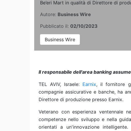
Be’eri Mart in qualità di Direttore di pro
Autore:
Business Wire
Pubblicato il:
02/10/2023
Business Wire
Il responsabile dell'area banking assum
TEL AVIV, Israele:
Earnix
, il fornitore 
compagnie assicurative e banche, ha annu
Direttore di produzione presso Earnix.
Veterano con esperienza ventennale nel 
competenze nello sviluppo e nella guida
orientati a un'innovazione intelligente.