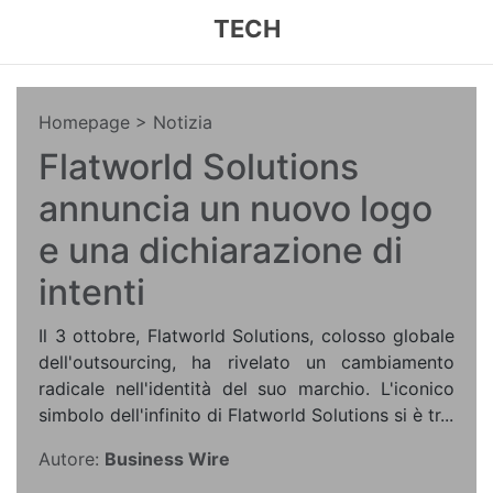
TECH
Homepage
> Notizia
Flatworld Solutions
annuncia un nuovo logo
e una dichiarazione di
intenti
Il 3 ottobre, Flatworld Solutions, colosso globale
dell'outsourcing, ha rivelato un cambiamento
radicale nell'identità del suo marchio. L'iconico
simbolo dell'infinito di Flatworld Solutions si è tr...
Autore:
Business Wire