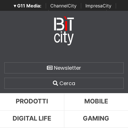
▾ G11 Media:
|
ChannelCity
|
ImpresaCity
|
SecurityOpenLab
|
Italian Channel Awards
|
Italian
Project Awards
|
Italian Security Awards
|
...
Newsletter
Cerca
PRODOTTI
MOBILE
DIGITAL LIFE
GAMING