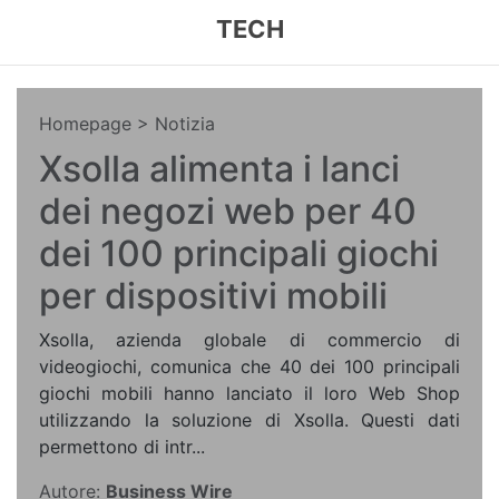
TECH
Homepage
> Notizia
Xsolla alimenta i lanci
dei negozi web per 40
dei 100 principali giochi
per dispositivi mobili
Xsolla, azienda globale di commercio di
videogiochi, comunica che 40 dei 100 principali
giochi mobili hanno lanciato il loro Web Shop
utilizzando la soluzione di Xsolla. Questi dati
permettono di intr...
Autore:
Business Wire