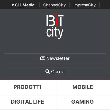
▾ G11 Media:
|
ChannelCity
|
ImpresaCity
|
SecurityOpenLab
|
Italian Channel Awards
|
Italian
Project Awards
|
Italian Security Awards
|
...
Newsletter
Cerca
PRODOTTI
MOBILE
DIGITAL LIFE
GAMING