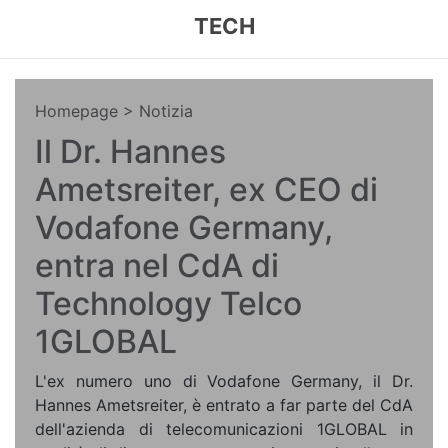
TECH
Homepage
> Notizia
Il Dr. Hannes
Ametsreiter, ex CEO di
Vodafone Germany,
entra nel CdA di
Technology Telco
1GLOBAL
L'ex numero uno di Vodafone Germany, il Dr.
Hannes Ametsreiter, è entrato a far parte del CdA
dell'azienda di telecomunicazioni 1GLOBAL in