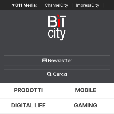
▾ G11 Media:
|
ChannelCity
|
ImpresaCity
|
SecurityOpenLab
|
Italian Channel Awards
|
Italian
Project Awards
|
Italian Security Awards
|
...
Newsletter
Cerca
PRODOTTI
MOBILE
DIGITAL LIFE
GAMING