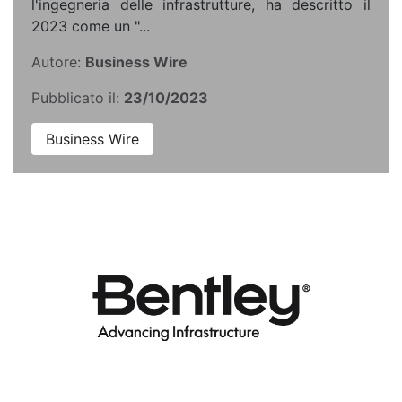
l'ingegneria delle infrastrutture, ha descritto il
2023 come un "...
Autore:
Business Wire
Pubblicato il:
23/10/2023
Business Wire