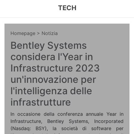
TECH
Homepage
> Notizia
Bentley Systems
considera l'Year in
Infrastructure 2023
un'innovazione per
l'intelligenza delle
infrastrutture
In occasione della conferenza annuale Year in
Infrastructure, Bentley Systems, Incorporated
(Nasdaq: BSY), la società di software per