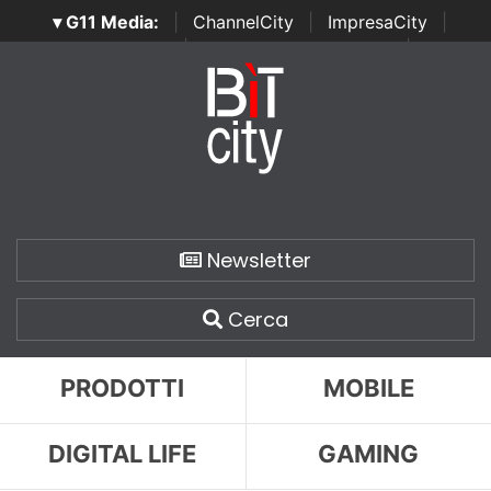
▾ G11 Media:
|
ChannelCity
|
ImpresaCity
|
SecurityOpenLab
|
Italian Channel Awards
|
Italian
Project Awards
|
Italian Security Awards
|
...
Newsletter
Cerca
PRODOTTI
MOBILE
DIGITAL LIFE
GAMING