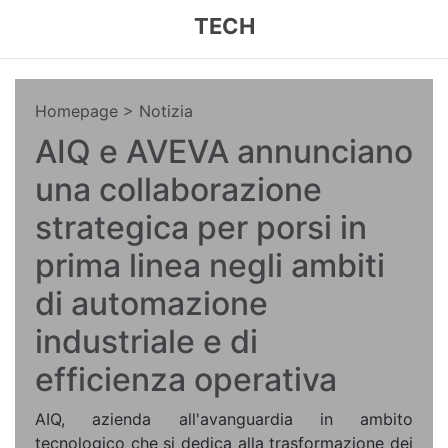
TECH
Homepage
> Notizia
AIQ e AVEVA annunciano
una collaborazione
strategica per porsi in
prima linea negli ambiti
di automazione
industriale e di
efficienza operativa
AIQ, azienda all'avanguardia in ambito
tecnologico che si dedica alla trasformazione dei