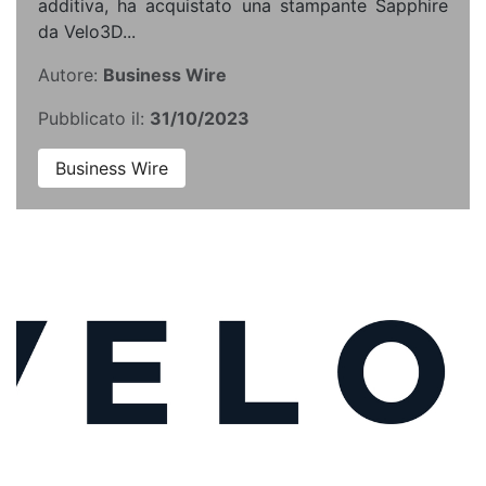
additiva, ha acquistato una stampante Sapphire
da Velo3D...
Autore:
Business Wire
Pubblicato il:
31/10/2023
Business Wire