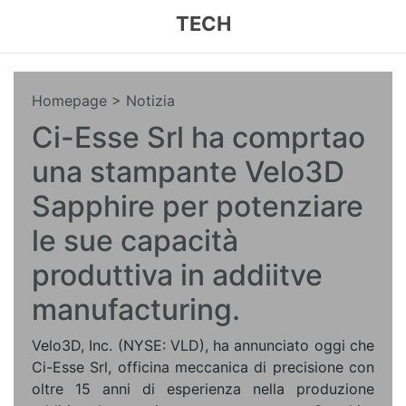
TECH
Homepage
> Notizia
Ci-Esse Srl ha comprtao
una stampante Velo3D
Sapphire per potenziare
le sue capacità
produttiva in addiitve
manufacturing.
Velo3D, Inc. (NYSE: VLD), ha annunciato oggi che
Ci-Esse Srl, officina meccanica di precisione con
oltre 15 anni di esperienza nella produzione