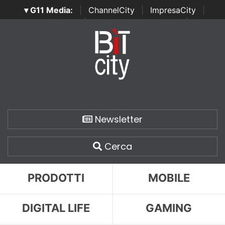
▾ G11 Media:
|
ChannelCity
|
ImpresaCity
|
SecurityOpenLab
|
Italian Channel Awards
|
Italian
Project Awards
|
Italian Security Awards
|
...
Newsletter
Cerca
PRODOTTI
MOBILE
DIGITAL LIFE
GAMING