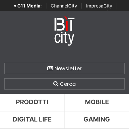
▾ G11 Media:
|
ChannelCity
|
ImpresaCity
|
SecurityOpenLab
|
Italian Channel Awards
|
Italian
Project Awards
|
Italian Security Awards
|
...
Newsletter
Cerca
PRODOTTI
MOBILE
DIGITAL LIFE
GAMING