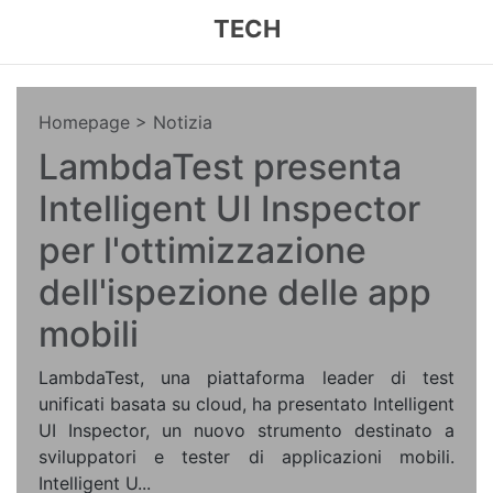
TECH
Homepage
> Notizia
LambdaTest presenta
Intelligent UI Inspector
per l'ottimizzazione
dell'ispezione delle app
mobili
LambdaTest, una piattaforma leader di test
unificati basata su cloud, ha presentato Intelligent
UI Inspector, un nuovo strumento destinato a
sviluppatori e tester di applicazioni mobili.
Intelligent U...