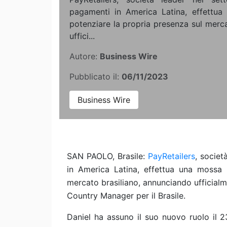
pagamenti in America Latina, effettua
potenziare la propria presenza sul merc
uffici...
Autore:
Business Wire
Pubblicato il:
06/11/2023
Business Wire
SAN PAOLO, Brasile:
PayRetailers
, societ
in America Latina, effettua una mossa 
mercato brasiliano, annunciando ufficialm
Country Manager per il Brasile.
Daniel ha assuno il suo nuovo ruolo il 