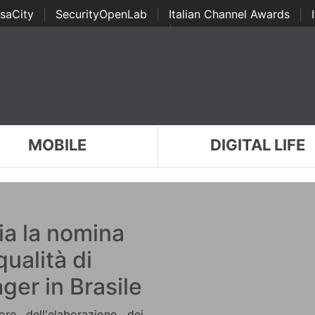
saCity
|
SecurityOpenLab
|
Italian Channel Awards
|
Awards
|
...
MOBILE
DIGITAL LIFE
ia la nomina
qualità di
er in Brasile
ore dell'elaborazione dei