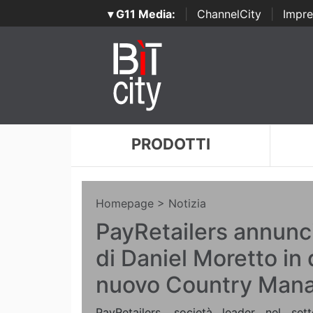
▾ G11 Media:
|
ChannelCity
|
Impre
PRODOTTI
Homepage
> Notizia
PayRetailers annunc
di Daniel Moretto in 
nuovo Country Manag
PayRetailers, società leader nel sett