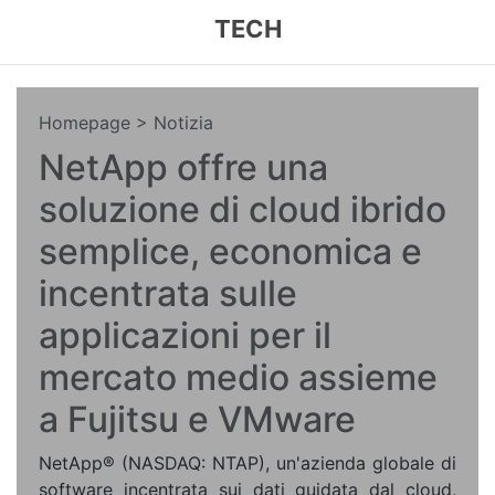
TECH
Homepage
> Notizia
NetApp offre una
soluzione di cloud ibrido
semplice, economica e
incentrata sulle
applicazioni per il
mercato medio assieme
a Fujitsu e VMware
NetApp® (NASDAQ: NTAP), un'azienda globale di
software incentrata sui dati guidata dal cloud,