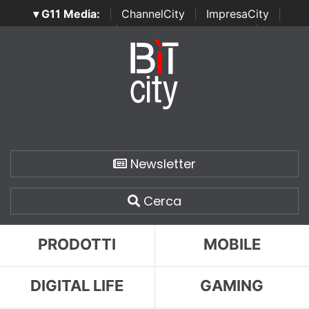
▾ G11 Media:
|
ChannelCity
|
ImpresaCity
|
SecurityOpenLab
|
Italian Channel Awards
|
Italian
Project Awards
|
Italian Security Awards
|
...
Newsletter
Cerca
PRODOTTI
MOBILE
DIGITAL LIFE
GAMING