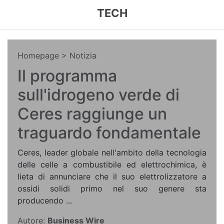
TECH
Homepage
> Notizia
Il programma
sull'idrogeno verde di
Ceres raggiunge un
traguardo fondamentale
Ceres, leader globale nell'ambito della tecnologia
delle celle a combustibile ed elettrochimica, è
lieta di annunciare che il suo elettrolizzatore a
ossidi solidi primo nel suo genere sta
producendo ...
Autore:
Business Wire