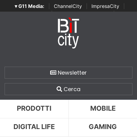
▾ G11 Media:
|
ChannelCity
|
ImpresaCity
|
SecurityOpenLab
|
Italian Channel Awards
|
Italian
Project Awards
|
Italian Security Awards
|
...
Newsletter
Cerca
PRODOTTI
MOBILE
DIGITAL LIFE
GAMING