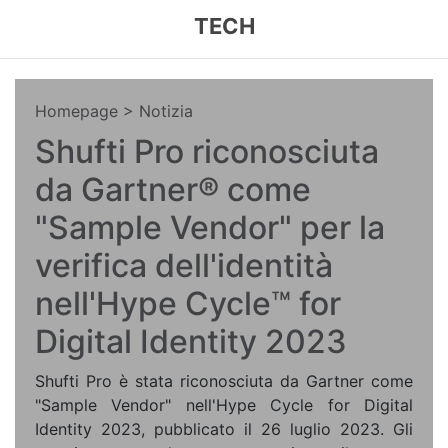
TECH
Homepage
> Notizia
Shufti Pro riconosciuta
da Gartner® come
"Sample Vendor" per la
verifica dell'identità
nell'Hype Cycle™ for
Digital Identity 2023
Shufti Pro è stata riconosciuta da Gartner come
"Sample Vendor" nell'Hype Cycle for Digital
Identity 2023, pubblicato il 26 luglio 2023. Gli