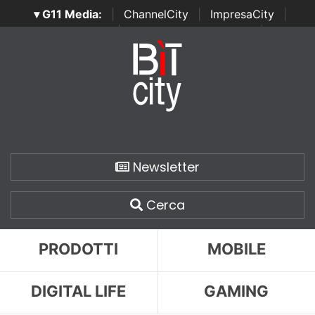
▾ G11 Media:
|
ChannelCity
|
ImpresaCity
|
SecurityOpenLab
|
Italian Channel Awards
|
Italian
Project Awards
|
Italian Security Awards
|
...
Newsletter
Cerca
PRODOTTI
MOBILE
DIGITAL LIFE
GAMING