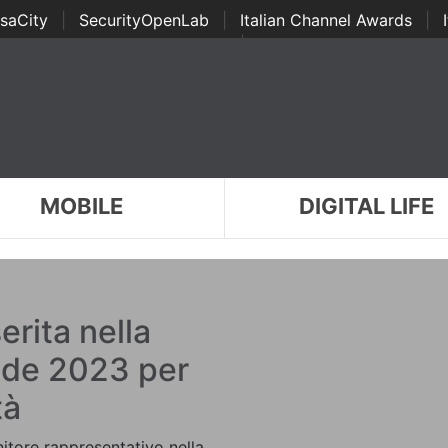
saCity
|
SecurityOpenLab
|
Italian Channel Awards
|
Awards
|
...
MOBILE
DIGITAL LIFE
erita nella
ide 2023 per
tà
itore rappresentativo nella