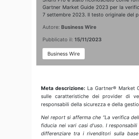
Gartner Market Guide 2023 per la verifica
7 settembre 2023. Il testo originale del p
Autore:
Business Wire
Pubblicato il:
15/11/2023
Business Wire
Meta descrizione:
La Gartner® Market Gu
sulle caratteristiche dei provider di ver
responsabili della sicurezza e della gestio
Nel report si afferma che “La verifica del
fiducia nei vari casi d'uso. I responsabil
differenziare tra i rivenditori sulla ba