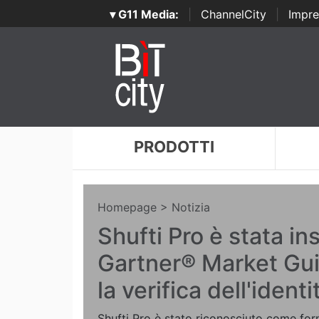
▾ G11 Media:
|
ChannelCity
|
Impre
PRODOTTI
Homepage
> Notizia
Shufti Pro è stata ins
Gartner® Market Gu
la verifica dell'identi
Shufti Pro è stato riconosciuto come forn