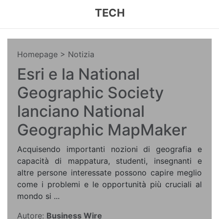
TECH
Homepage
> Notizia
Esri e la National
Geographic Society
lanciano National
Geographic MapMaker
Acquisendo importanti nozioni di geografia e
capacità di mappatura, studenti, insegnanti e
altre persone interessate possono capire meglio
come i problemi e le opportunità più cruciali al
mondo si ...
Autore:
Business Wire