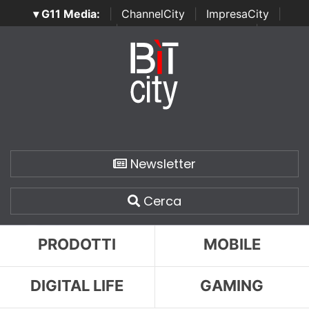
▾ G11 Media:
|
ChannelCity
|
ImpresaCity
|
SecurityOpenLab
|
Italian Channel Awards
|
Italian
Project Awards
|
Italian Security Awards
|
...
Newsletter
Cerca
PRODOTTI
MOBILE
DIGITAL LIFE
GAMING