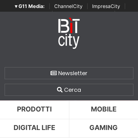
▾ G11 Media:
|
ChannelCity
|
ImpresaCity
|
SecurityOpenLab
|
Italian Channel Awards
|
Italian
Project Awards
|
Italian Security Awards
|
...
Newsletter
Cerca
PRODOTTI
MOBILE
DIGITAL LIFE
GAMING