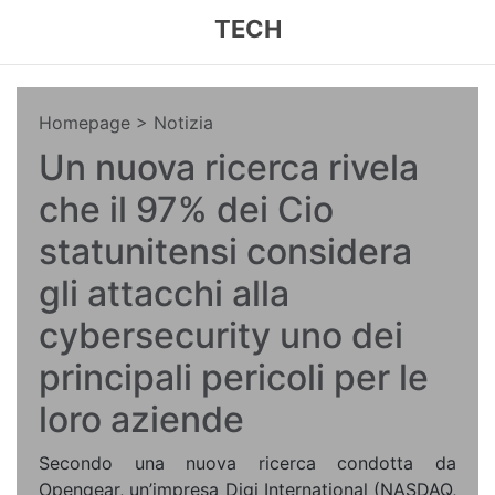
TECH
Homepage
> Notizia
Un nuova ricerca rivela
che il 97% dei Cio
statunitensi considera
gli attacchi alla
cybersecurity uno dei
principali pericoli per le
loro aziende
Secondo una nuova ricerca condotta da
Opengear, un’impresa Digi International (NASDAQ,