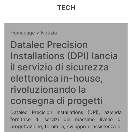
TECH
Homepage
> Notizia
Datalec Precision
Installations (DPI) lancia
il servizio di sicurezza
elettronica in-house,
rivoluzionando la
consegna di progetti
Datalec Precision Installations (DPI), azienda
fornitrice di servizi del massimo livello di
progettazione, fornitura, sviluppo e assistenza di