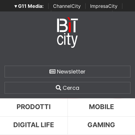
▾ G11 Media:
|
ChannelCity
|
ImpresaCity
|
SecurityOpenLab
|
Italian Channel Awards
|
Italian
Project Awards
|
Italian Security Awards
|
...
Newsletter
Cerca
PRODOTTI
MOBILE
DIGITAL LIFE
GAMING