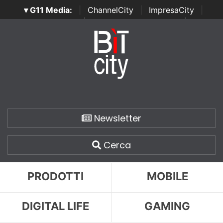
▾ G11 Media:
|
ChannelCity
|
ImpresaCity
|
SecurityOpenLab
|
Italian Channel Awards
|
Italian
Project Awards
|
Italian Security Awards
|
...
Newsletter
Cerca
PRODOTTI
MOBILE
DIGITAL LIFE
GAMING