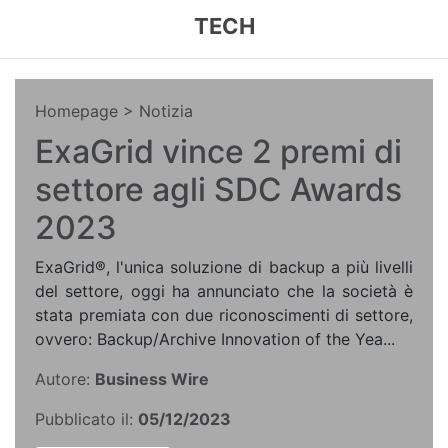
TECH
Homepage
> Notizia
ExaGrid vince 2 premi di
settore agli SDC Awards
2023
ExaGrid®, l'unica soluzione di backup a più livelli
del settore, oggi ha annunciato che la società è
stata premiata con due riconoscimenti di settore,
ovvero: Backup/Archive Innovation of the Yea...
Autore:
Business Wire
Pubblicato il:
05/12/2023