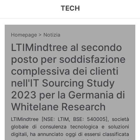
TECH
Homepage
> Notizia
LTIMindtree al secondo
posto per soddisfazione
complessiva dei clienti
nell'IT Sourcing Study
2023 per la Germania di
Whitelane Research
LTIMindtree [NSE: LTIM, BSE: 540005], società
globale di consulenza tecnologica e soluzioni
digitali, ha annunciato oggi di essersi classificata