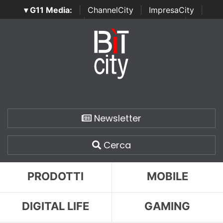
▾ G11 Media:
|
ChannelCity
|
ImpresaCity
|
SecurityOpenLab
|
Italian Channel Awards
|
Italian
Project Awards
|
Italian Security Awards
|
...
Newsletter
Cerca
PRODOTTI
MOBILE
DIGITAL LIFE
GAMING