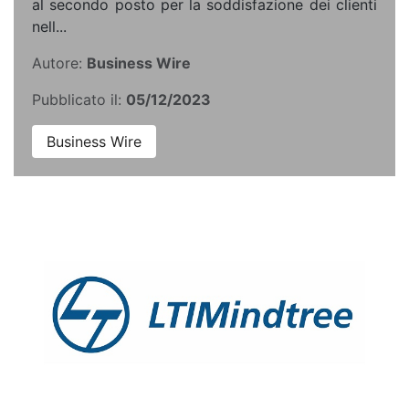
al secondo posto per la soddisfazione dei clienti
nell...
Autore:
Business Wire
Pubblicato il:
05/12/2023
Business Wire