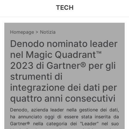
TECH
Homepage
> Notizia
Denodo nominato leader
nel Magic Quadrant™
2023 di Gartner® per gli
strumenti di
integrazione dei dati per
quattro anni consecutivi
Denodo, azienda leader nella gestione dei dati,
ha annunciato oggi di essere stata inserita da
Gartner® nella categoria dei "Leader" nel suo