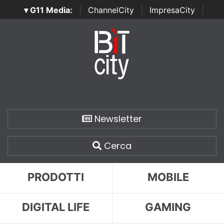
▾ G11 Media:
|
ChannelCity
|
ImpresaCity
|
SecurityOpenLab
|
Italian Channel Awards
|
Italian
Project Awards
|
Italian Security Awards
|
...
Newsletter
Cerca
PRODOTTI
MOBILE
DIGITAL LIFE
GAMING