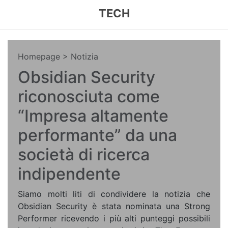
TECH
Homepage
> Notizia
Obsidian Security
riconosciuta come
“Impresa altamente
performante” da una
società di ricerca
indipendente
Siamo molti liti di condividere la notizia che
Obsidian Security è stata nominata una Strong
Performer ricevendo i più alti punteggi possibili