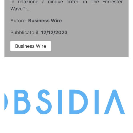
in relazione a cinque criteri in The Forrester
Wave™:...
Autore:
Business Wire
Pubblicato il:
12/12/2023
Business Wire