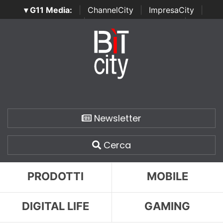
▾ G11 Media:
|
ChannelCity
|
ImpresaCity
|
SecurityOpenLab
|
Italian Channel Awards
|
Italian
Project Awards
|
Italian Security Awards
|
...
Newsletter
Cerca
PRODOTTI
MOBILE
DIGITAL LIFE
GAMING