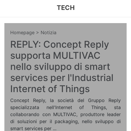
TECH
Homepage
> Notizia
REPLY: Concept Reply
supporta MULTIVAC
nello sviluppo di smart
services per l'Industrial
Internet of Things
Concept Reply, la società del Gruppo Reply
specializzata nell'Internet of Things, sta
collaborando con MULTIVAC, produttore leader
di soluzioni per il packaging, nello sviluppo di
smart services per ...