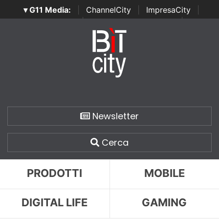
▾ G11 Media:
|
ChannelCity
|
ImpresaCity
|
SecurityOpenLab
|
Italian Channel Awards
|
Italian
Project Awards
|
Italian Security Awards
|
...
Newsletter
Cerca
PRODOTTI
MOBILE
DIGITAL LIFE
GAMING