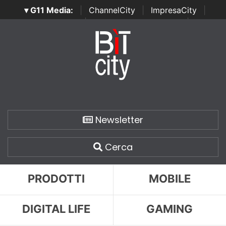
▾ G11 Media:
|
ChannelCity
|
ImpresaCity
|
SecurityOpenLab
|
Italian Channel Awards
|
Italian
Project Awards
|
Italian Security Awards
|
...
Newsletter
Cerca
PRODOTTI
MOBILE
DIGITAL LIFE
GAMING