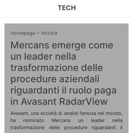
TECH
Homepage
> Notizia
Mercans emerge come
un leader nella
trasformazione delle
procedure aziendali
riguardanti il ruolo paga
in Avasant RadarView
Avasant, una società di analisi famosa nel mondo,
ha nominato Mercans un leader nella
trasformazione delle procedure riguardanti il