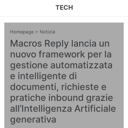
TECH
Homepage
> Notizia
Macros Reply lancia un
nuovo framework per la
gestione automatizzata
e intelligente di
documenti, richieste e
pratiche inbound grazie
all’Intelligenza Artificiale
generativa