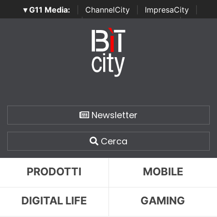
▾ G11 Media:
|
ChannelCity
|
ImpresaCity
|
SecurityOpenLab
|
Italian Channel Awards
|
Italian
Project Awards
|
Italian Security Awards
|
...
Newsletter
Cerca
PRODOTTI
MOBILE
DIGITAL LIFE
GAMING