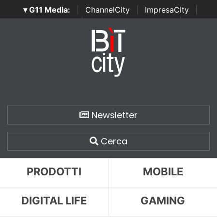
▾ G11 Media:
|
ChannelCity
|
ImpresaCity
|
SecurityOpenLab
|
Italian Channel Awards
|
Italian
Project Awards
|
Italian Security Awards
|
...
Newsletter
Cerca
PRODOTTI
MOBILE
DIGITAL LIFE
GAMING