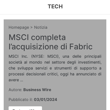
TECH
Homepage
> Notizia
MSCI completa
l’acquisizione di Fabric
MSCI Inc. (NYSE: MSCI), una delle principali
società al mondo nel settore degli investimenti,
che sviluppa servizi e strumenti di supporto a
processi decisionali critici, oggi ha annunciato di
avere ...
Autore:
Business Wire
Pubblicato il:
03/01/2024