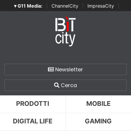
▾ G11 Media:
|
ChannelCity
|
ImpresaCity
|
SecurityOpenLab
|
Italian Channel Awards
|
Italian
Project Awards
|
Italian Security Awards
|
...
Newsletter
Cerca
PRODOTTI
MOBILE
DIGITAL LIFE
GAMING