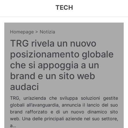
TECH
Homepage
> Notizia
TRG rivela un nuovo
posizionamento globale
che si appoggia a un
brand e un sito web
audaci
TRG, un’azienda che sviluppa soluzioni gestite
globali all’avanguardia, annuncia il lancio del suo
brand rafforzato e di un nuovo dinamico sito
web. Una delle principali aziende nel suo settore,
a...