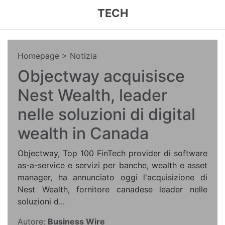
TECH
Homepage
> Notizia
Objectway acquisisce
Nest Wealth, leader
nelle soluzioni di digital
wealth in Canada
Objectway, Top 100 FinTech provider di software
as-a-service e servizi per banche, wealth e asset
manager, ha annunciato oggi l'acquisizione di
Nest Wealth, fornitore canadese leader nelle
soluzioni d...
Autore:
Business Wire