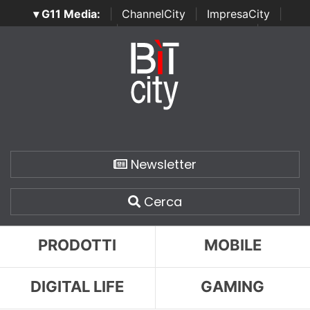
▾ G11 Media:
|
ChannelCity
|
ImpresaCity
|
SecurityOpenLab
|
Italian Channel Awards
|
Italian
Project Awards
|
Italian Security Awards
|
...
Newsletter
Cerca
PRODOTTI
MOBILE
DIGITAL LIFE
GAMING