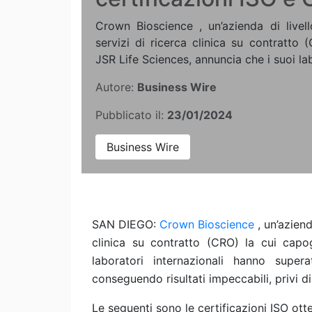
Crown Bioscience , un’azienda di livell
servizi di ricerca clinica su contratto
JSR Life Sciences, annuncia che i suoi labo
Autore:
Business Wire
Pubblicato il:
23/01/2024
Business Wire
SAN DIEGO:
Crown Bioscience
, un’aziend
clinica su contratto (CRO) la cui cap
laboratori internazionali hanno supe
conseguendo risultati impeccabili, privi d
Le seguenti sono le certificazioni ISO ott