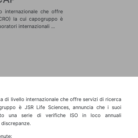
o internazionale che offre
 (CRO) la cui capogruppo è
ratori internazionali ...
a di livello internazionale che offre servizi di ricerca
ogruppo è JSR Life Sciences, annuncia che i suoi
rato una serie di verifiche ISO in loco annuali
i discrepanze.
enute: