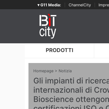
▾ G11 Media:
|
ChannelCity
|
Impre
PRODOTTI
Homepage
> Notizia
Gli impianti di ricer
internazionali di Cr
Bioscience ottengon
certificazioni ISO e