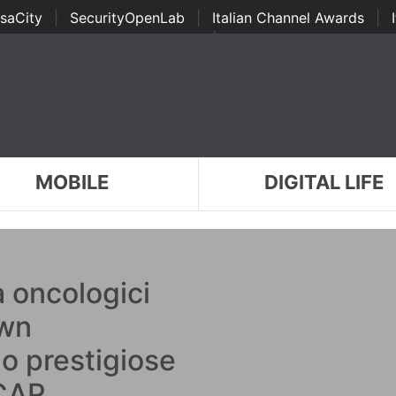
saCity
|
SecurityOpenLab
|
Italian Channel Awards
|
Awards
|
...
MOBILE
DIGITAL LIFE
ca oncologici
own
o prestigiose
 CAP