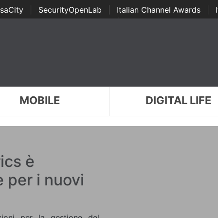
saCity
|
SecurityOpenLab
|
Italian Channel Awards
|
Awards
|
...
MOBILE
DIGITAL LIFE
ics è
 per i nuovi
zioni per la gestione del