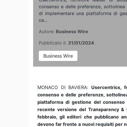
consenso e delle preferenze, sottolinea l
di implementare una piattaforma di ge
ce...
Autore:
Business Wire
Pubblicato il:
31/01/2024
Business Wire
MONACO DI BAVIERA:
Usercentrics, f
consenso e delle preferenze, sottolinea
piattaforma di gestione del consenso 
recente versione del Transparency & 
febbraio, gli editori che pubblicano a
devono far fronte a nuovi requisiti per n