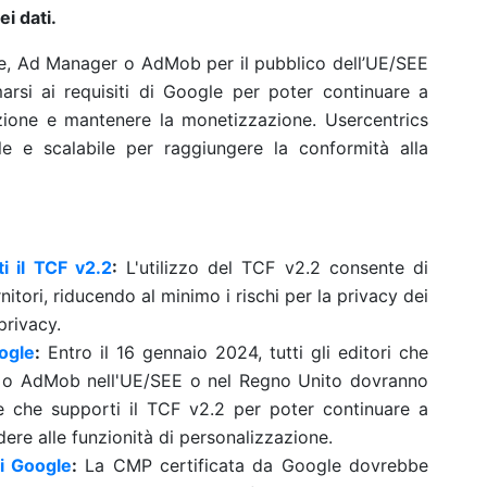
i dati.
se, Ad Manager o AdMob per il pubblico dell’UE/SEE
si ai requisiti di Google per poter continuare a
zazione e mantenere la monetizzazione. Usercentrics
e e scalabile per raggiungere la conformità alla
i il TCF v2.2
:
L'utilizzo del TCF v2.2 consente di
itori, riducendo al minimo i rischi per la privacy dei
privacy.
ogle
:
Entro il 16 gennaio 2024, tutti gli editori che
 o AdMob nell'UE/SEE o nel Regno Unito dovranno
 che supporti il TCF v2.2 per poter continuare a
ere alle funzionità di personalizzazione.
i Google
:
La CMP certificata da Google dovrebbe