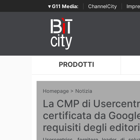
▾ G11 Media:
|
ChannelCity
|
Impre
PRODOTTI
Homepage
> Notizia
La CMP di Usercentr
certificata da Google
requisiti degli editori
Usercentrics, fornitore leader di solu