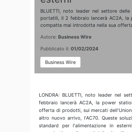
BLUETTI, noto leader nel settore delle 
portatili, il 2 febbraio lancerà AC2A, la
compatta mai introdotta nella sua offerta 
Autore:
Business Wire
Pubblicato il:
01/02/2024
Business Wire
LONDRA: BLUETTI, noto leader nel settor
febbraio lancerà AC2A, la power statio
offerta di prodotti, sui mercati dell'Un
altro nuovo arrivo, l'AC70. Queste soluz
standard per l'alimentazione in estern