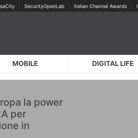
saCity
|
SecurityOpenLab
|
Italian Channel Awards
|
Awards
|
...
MOBILE
DIGITAL LIFE
uropa la power
2A per
ione in