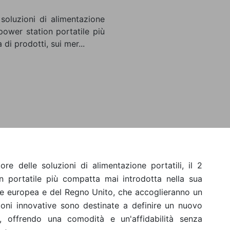
soluzioni di alimentazione
 power station portatile più
di prodotti, sui mer...
e delle soluzioni di alimentazione portatili, il 2
n portatile più compatta mai introdotta nella sua
ione europea e del Regno Unito, che accoglieranno un
ioni innovative sono destinate a definire un nuovo
i, offrendo una comodità e un'affidabilità senza