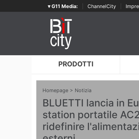
▾ G11 Media:
|
ChannelCity
|
Impre
PRODOTTI
Homepage
> Notizia
BLUETTI lancia in E
station portatile AC
ridefinire l'alimentaz
esterni