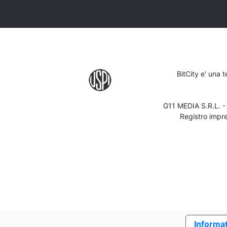
BitCity e' una 
G11 MEDIA S.R.L. 
Registro impr
Informat