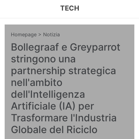
TECH
Homepage
> Notizia
Bollegraaf e Greyparrot
stringono una
partnership strategica
nell'ambito
dell'Intelligenza
Artificiale (IA) per
Trasformare l'Industria
Globale del Riciclo