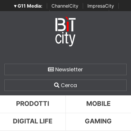
▾ G11 Media:
|
ChannelCity
|
ImpresaCity
|
SecurityOpenLab
|
Italian Channel Awards
|
Italian
Project Awards
|
Italian Security Awards
|
...
Newsletter
Cerca
PRODOTTI
MOBILE
DIGITAL LIFE
GAMING