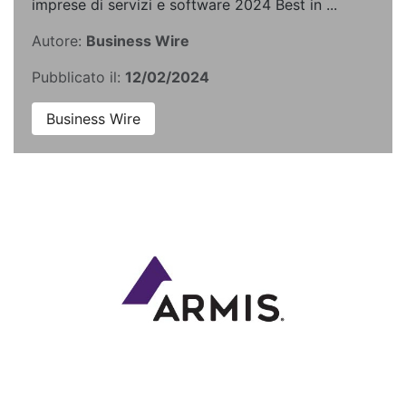
imprese di servizi e software 2024 Best in ...
Autore:
Business Wire
Pubblicato il:
12/02/2024
Business Wire