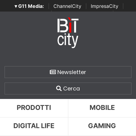
▾ G11 Media:
|
ChannelCity
|
ImpresaCity
|
SecurityOpenLab
|
Italian Channel Awards
|
Italian
Project Awards
|
Italian Security Awards
|
...
Newsletter
Cerca
PRODOTTI
MOBILE
DIGITAL LIFE
GAMING