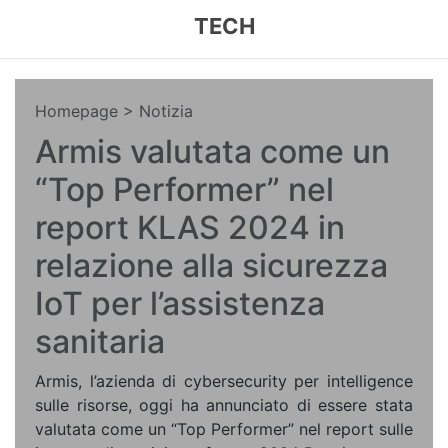
TECH
Homepage
> Notizia
Armis valutata come un
“Top Performer” nel
report KLAS 2024 in
relazione alla sicurezza
IoT per l’assistenza
sanitaria
Armis, l’azienda di cybersecurity per intelligence
sulle risorse, oggi ha annunciato di essere stata
valutata come un “Top Performer” nel report sulle