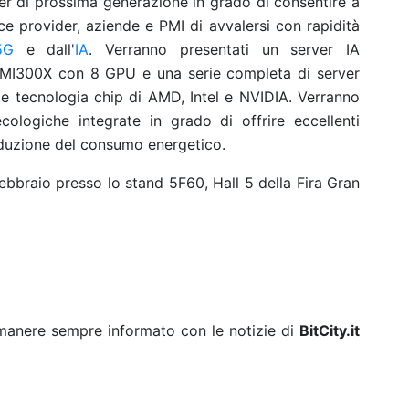
er di prossima generazione in grado di consentire a
ce provider, aziende e PMI di avvalersi con rapidità
5G
e dall'
IA
. Verranno presentati un server IA
™ MI300X con 8 GPU e una serie completa di server
e tecnologia chip di AMD, Intel e NVIDIA. Verranno
cologiche integrate in grado di offrire eccellenti
riduzione del consumo energetico.
febbraio presso lo stand 5F60, Hall 5 della Fira Gran
rimanere sempre informato con le notizie di
BitCity.it