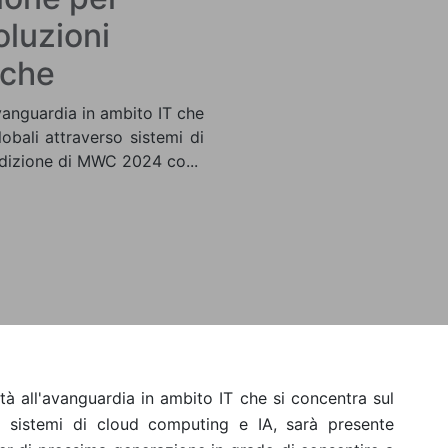
oluzioni
iche
anguardia in ambito IT che
obali attraverso sistemi di
edizione di MWC 2024 co...
 all'avanguardia in ambito IT che si concentra sul
so sistemi di cloud computing e IA, sarà presente