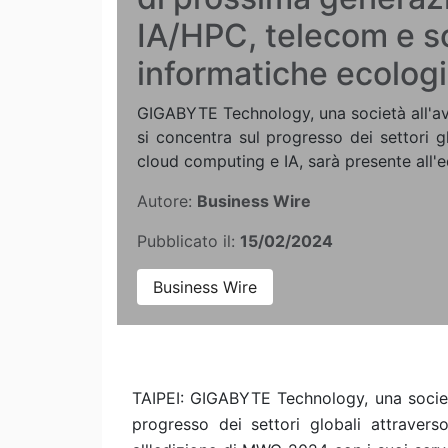
IA/HPC, telecom e s
informatiche ecolog
GIGABYTE Technology, una società all'av
si concentra sul progresso dei settori gl
cloud computing e IA, sarà presente all'
Autore:
Business Wire
Pubblicato il:
15/02/2024
Business Wire
TAIPEI: GIGABYTE Technology, una società
progresso dei settori globali attraver