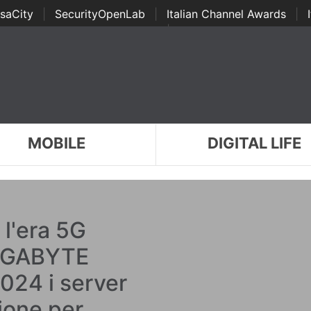
saCity
|
SecurityOpenLab
|
Italian Channel Awards
|
Awards
|
...
MOBILE
DIGITAL LIFE
 l'era 5G
 GIGABYTE
024 i server
ione per