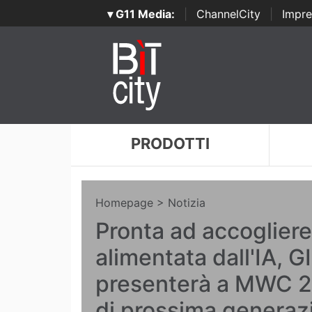
▾ G11 Media:
|
ChannelCity
|
Impre
PRODOTTI
Homepage
> Notizia
Pronta ad accogliere
alimentata dall'IA,
presenterà a MWC 2
di prossima generaz