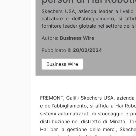
Skechers USA, azienda leader a livello 
calzature e dell'abbigliamento, si affi
fornitore leader globale nel settore dei si
Autore:
Business Wire
Pubblicato il:
20/02/2024
Business Wire
FREMONT, Calif.: Skechers USA, azienda l
e dell'abbigliamento, si affida a Hai Robo
sistemi automatizzati di stoccaggio e pr
distribuzione nel distretto di Minato, T
Hai per la gestione delle merci, Skeche