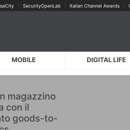
saCity
|
SecurityOpenLab
|
Italian Channel Awards
|
Awards
|
...
MOBILE
DIGITAL LIFE
un magazzino
 con il
ato goods-to-
cs