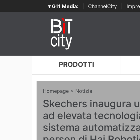
▾ G11 Media:
|
ChannelCity
|
Impre
PRODOTTI
Homepage
> Notizia
Skechers inaugura 
ad elevata tecnologia
sistema automatizz
person di Hai Roboti