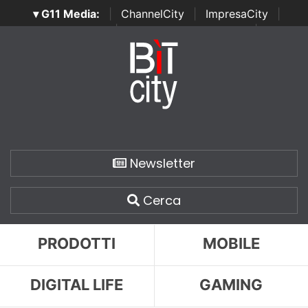
▾ G11 Media:
|
ChannelCity
|
ImpresaCity
|
SecurityOpenLab
|
Italian Channel Awards
|
Italian
Project Awards
|
Italian Security Awards
|
...
Newsletter
Cerca
PRODOTTI
MOBILE
DIGITAL LIFE
GAMING