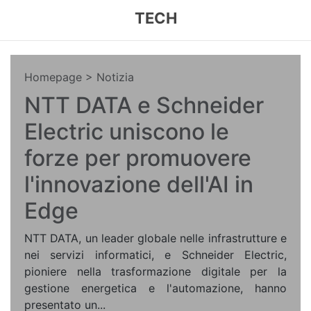
TECH
Homepage
> Notizia
NTT DATA e Schneider
Electric uniscono le
forze per promuovere
l'innovazione dell'AI in
Edge
NTT DATA, un leader globale nelle infrastrutture e
nei servizi informatici, e Schneider Electric,
pioniere nella trasformazione digitale per la
gestione energetica e l'automazione, hanno
presentato un...