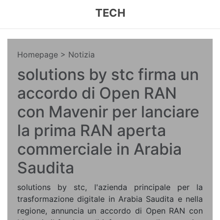
TECH
Homepage
> Notizia
solutions by stc firma un
accordo di Open RAN
con Mavenir per lanciare
la prima RAN aperta
commerciale in Arabia
Saudita
solutions by stc, l'azienda principale per la
trasformazione digitale in Arabia Saudita e nella
regione, annuncia un accordo di Open RAN con