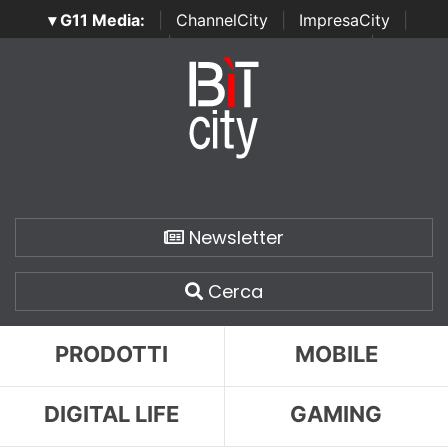
▾ G11 Media:
|
ChannelCity
|
ImpresaCity
|
SecurityOpenLab
|
Italian Channel Awards
|
Italian
Project Awards
|
Italian Security Awards
|
...
Newsletter
Cerca
PRODOTTI
MOBILE
DIGITAL LIFE
GAMING