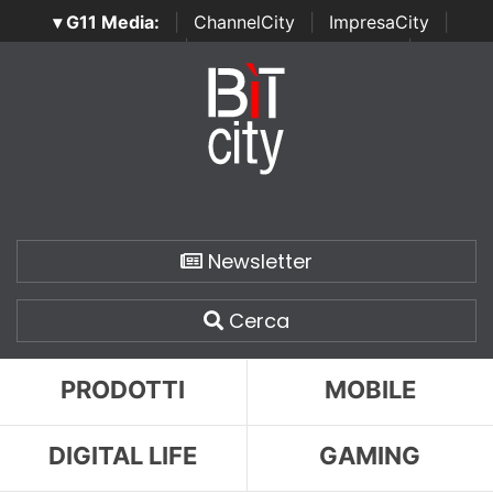
▾ G11 Media:
|
ChannelCity
|
ImpresaCity
|
SecurityOpenLab
|
Italian Channel Awards
|
Italian
Project Awards
|
Italian Security Awards
|
...
Newsletter
Cerca
PRODOTTI
MOBILE
DIGITAL LIFE
GAMING