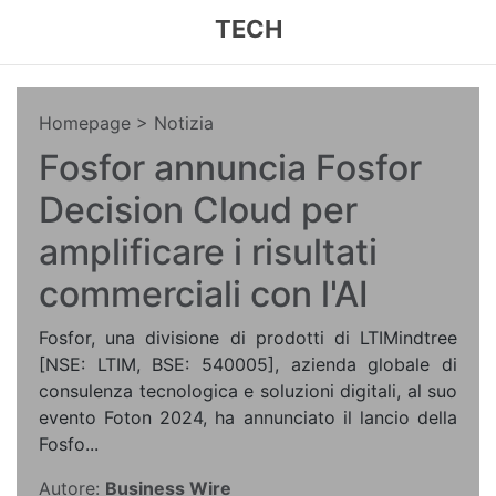
TECH
Homepage
> Notizia
Fosfor annuncia Fosfor
Decision Cloud per
amplificare i risultati
commerciali con l'AI
Fosfor, una divisione di prodotti di LTIMindtree
[NSE: LTIM, BSE: 540005], azienda globale di
consulenza tecnologica e soluzioni digitali, al suo
evento Foton 2024, ha annunciato il lancio della
Fosfo...
Autore:
Business Wire