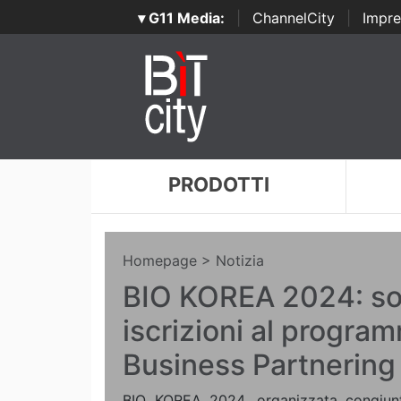
▾ G11 Media:
|
ChannelCity
|
Impre
PRODOTTI
Homepage
> Notizia
BIO KOREA 2024: so
iscrizioni al progra
Business Partnering
BIO KOREA 2024, organizzata congiun