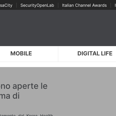
saCity
|
SecurityOpenLab
|
Italian Channel Awards
|
Awards
|
...
MOBILE
DIGITAL LIFE
no aperte le
mma di
tamente dal Korea Health