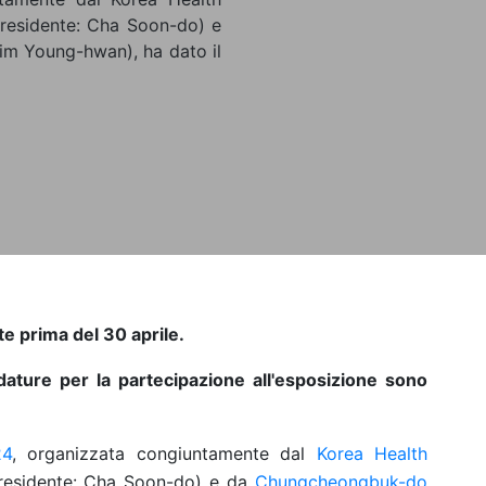
Presidente: Cha Soon-do) e
m Young-hwan), ha dato il
te prima del 30 aprile.
dature per la partecipazione all'esposizione sono
24
, organizzata congiuntamente dal
Korea Health
residente: Cha Soon-do) e da
Chungcheongbuk-do