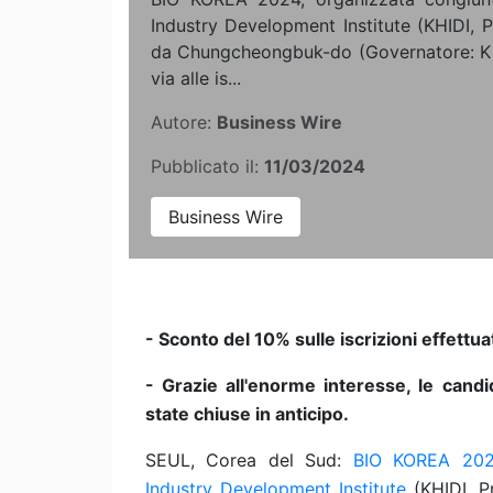
Industry Development Institute (KHIDI, 
da Chungcheongbuk-do (Governatore: Ki
via alle is...
Autore:
Business Wire
Pubblicato il:
11/03/2024
Business Wire
- Sconto del 10% sulle iscrizioni effettua
- Grazie all'enorme interesse, le candi
state chiuse in anticipo.
SEUL, Corea del Sud:
BIO KOREA 20
Industry Development Institute
(KHIDI, P