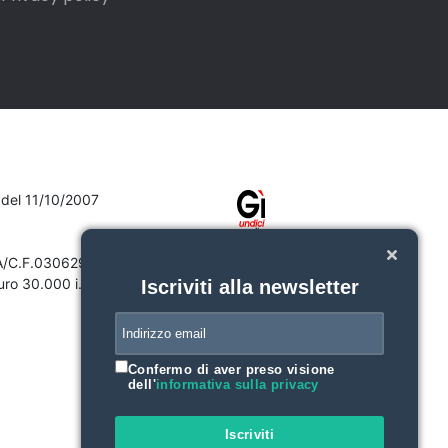
7 del 11/10/2007
VA/C.F.03062910132
ro 30.000 i.v.
Iscriviti alla newsletter
Confermo di aver preso visione
dell'
informativa sulla privacy
Iscriviti